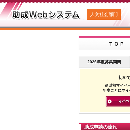
人文社会部門
2026年度募集期間
初め
※以前マイペ
年度ごとにマイ
助成申請の流れ